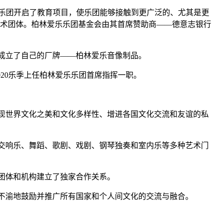
爱乐乐团开启了教育项目，使乐团能够接触到更广泛的、尤其是更
予艺术团体。柏林爱乐乐团基金会由其首席赞助商——德意志银行
团成立了自己的厂牌——柏林爱乐音像制品。
020乐季上任柏林爱乐乐团首席指挥一职。
现世界文化之美和文化多样性、增进各国文化交流和友谊的私
型交响乐、舞蹈、歌剧、戏剧、钢琴独奏和室内乐等多种艺术门
团体和机构建立了独家合作关系。
不渝地鼓励并推广所有国家和个人间文化的交流与融合。