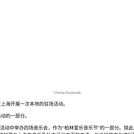
©Stefan-Hoederath
在上海开展一次本地的驻场活动。
活动的一部分。
动中举办四场音乐会，作为“柏林爱乐音乐节”的一部分。除此