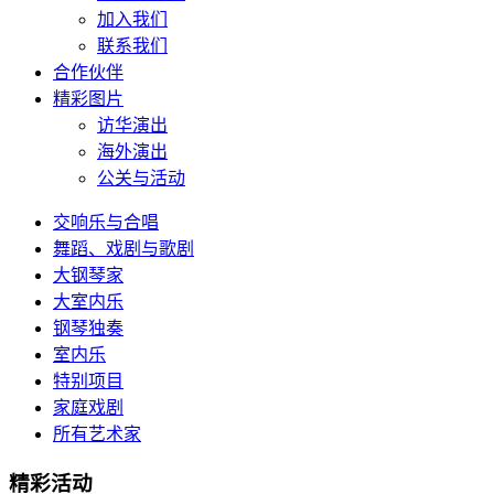
加入我们
联系我们
合作伙伴
精彩图片
访华演出
海外演出
公关与活动
交响乐与合唱
舞蹈、戏剧与歌剧
大钢琴家
大室内乐
钢琴独奏
室内乐
特别项目
家庭戏剧
所有艺术家
精彩活动