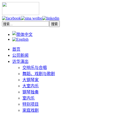
首页
公司新闻
访华演出
交响乐与合唱
舞蹈、戏剧与歌剧
大钢琴家
大室内乐
钢琴独奏
室内乐
特别项目
家庭戏剧