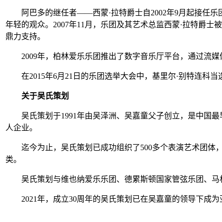
阿巴多的继任者——西蒙·拉特爵士自2002年9月起接任乐团
年轻的观众。2007年11月，乐团及其艺术总监西蒙·拉特
鼎力支持。
2009年，柏林爱乐乐团推出了数字音乐厅平台，通过流媒体
在2015年6月21日的乐团选举大会中，基里尔·别特连科当选
关于吴氏策划
吴氏策划于1991年由吴泽洲、吴嘉童父子创立，是中国最
人企业。
迄今为止，吴氏策划已成功组织了500多个表演艺术团体，为
类。
吴氏策划与维也纳爱乐乐团、德累斯顿国家管弦乐团、马林
2021年，成立30周年的吴氏策划已在吴嘉童的领导下成