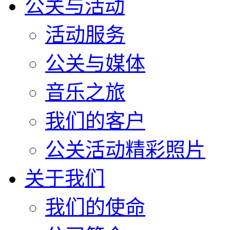
公关与活动
活动服务
公关与媒体
音乐之旅
我们的客户
公关活动精彩照片
关于我们
我们的使命