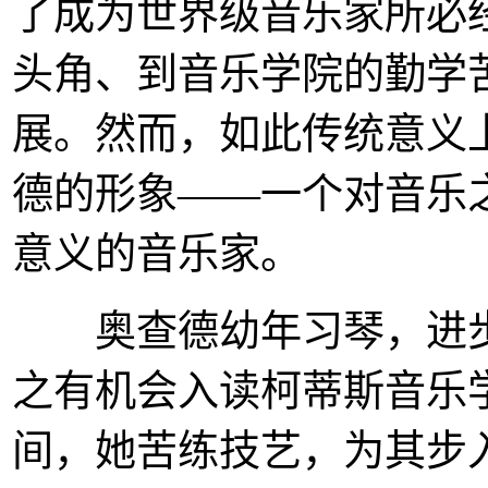
了成为世界级音乐家所必
头角、到音乐学院的勤学
展。然而，如此传统意义
德的形象——一个对音乐
意义的音乐家。
奥查德幼年习琴，进步
之有机会入读柯蒂斯音乐
间，她苦练技艺，为其步