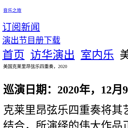
音乐之旅
订阅新闻
演出节目册下载
首页
访华演出
室内乐
美
美国克莱里昂弦乐四重奏，2020
巡演日期：2020年，12月9日
克莱里昂弦乐四重奏将其
结合，所演绎的伟大作品