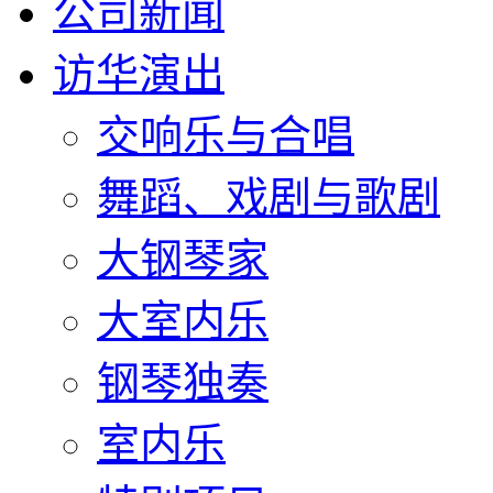
公司新闻
访华演出
交响乐与合唱
舞蹈、戏剧与歌剧
大钢琴家
大室内乐
钢琴独奏
室内乐