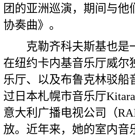
团的亚洲巡演，期间与他
协奏曲》。
克勒齐科夫斯基也是一
在纽约卡内基音乐厅威尔
乐厅、以及布鲁克林驳船
过日本札幌市音乐厅Kita
意大利广播电视公司（RA
放。近年来，她的室内音乐