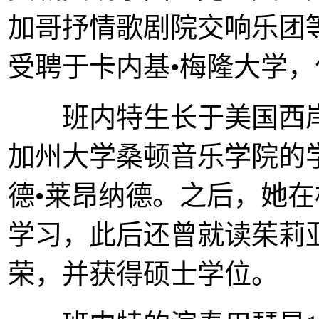
加哥抒情歌剧院交响乐团
受聘于卡内基•梅隆大学
班内特生长于美国西岸的
加州大学桑顿音乐学院的
德•莱昂纳德。之后，她在
学习，此后还曾就读茱莉
荣，并获得硕士学位。