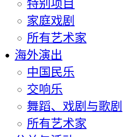
特别项目
家庭戏剧
所有艺术家
海外演出
中国民乐
交响乐
舞蹈、戏剧与歌剧
所有艺术家